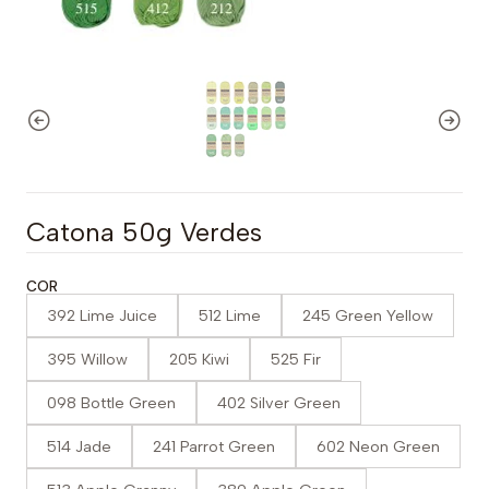
Catona 50g Verdes
COR
392 Lime Juice
512 Lime
245 Green Yellow
395 Willow
205 Kiwi
525 Fir
098 Bottle Green
402 Silver Green
514 Jade
241 Parrot Green
602 Neon Green