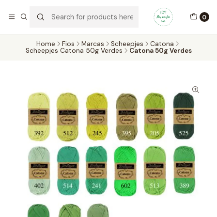
Por um Fio Crafts
No concelho de Oeiras a entrega pode ser feita em mãos.
0
WhatsApp/Telemóvel 966 831 736
Home
Fios
Marcas
Scheepjes
Catona
Scheepjes Catona 50g Verdes
Catona 50g Verdes