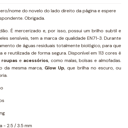
mero/nome do novelo do lado direito da página e espere
spondente. Obrigada.
ão. É mercerizado e, por isso, possui um brilho subtil e
eles sensíveis, tem a marca de qualidade EN71-3. Durante
tamento de águas residuais totalmente biológico, para que
da e reutilizada de forma segura. Disponível em 113 cores é
,
roupas
e
acessórios
, como malas, bolsas e almofadas.
fio da mesma marca,
Glow Up
, que brilha no escuro, ou
ria.
ão
os
ing
 - 2.5 / 3.5 mm