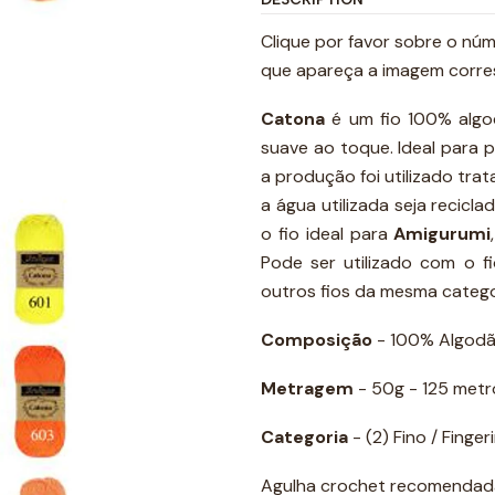
Clique por favor sobre o nú
que apareça a imagem corre
Catona
é um fio 100% algod
suave ao toque. Ideal para p
a produção foi utilizado tra
a água utilizada seja recicla
o fio ideal para
Amigurumi
Pode ser utilizado com o 
outros fios da mesma catego
Composição
- 100% Algod
Metragem
- 50g - 125 metr
Categoria
- (2) Fino / Finger
Agulha crochet recomendada