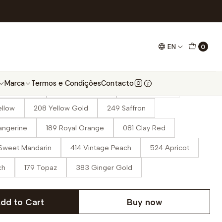
na 50g Amarelos e Laranjas
arelos e Laranjas
EN
0
Marca
Termos e Condições
Contacto
Candle Light
403 Lemonade
522 Primrose
ellow
208 Yellow Gold
249 Saffron
angerine
189 Royal Orange
081 Clay Red
Sweet Mandarin
414 Vintage Peach
524 Apricot
ch
179 Topaz
383 Ginger Gold
dd to Cart
Buy now