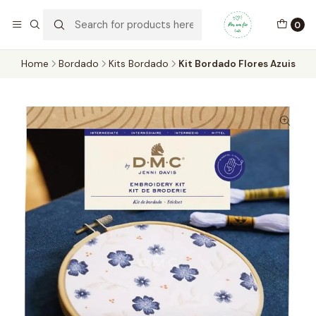
Por um Fio Crafts
No concelho de Oeiras a entrega pode ser feita em mãos.
0
WhatsApp/Telemóvel 966 831 736
Home
Bordado
Kits Bordado
Kit Bordado Flores Azuis