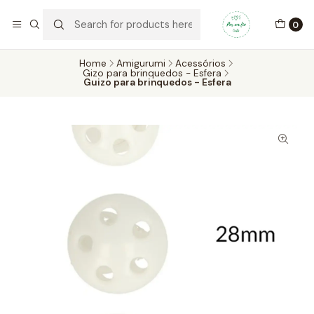
Por um Fio Crafts
No concelho de Oeiras a entrega pode ser feita em mãos.
0
WhatsApp/Telemóvel 966 831 736
Home
Amigurumi
Acessórios
Gizo para brinquedos - Esfera
Guizo para brinquedos - Esfera