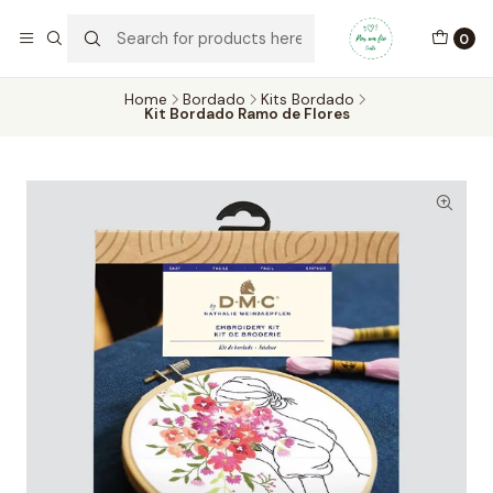
Por um Fio Crafts
No concelho de Oeiras a entrega pode ser feita em mãos.
0
WhatsApp/Telemóvel 966 831 736
Home
Bordado
Kits Bordado
Kit Bordado Ramo de Flores