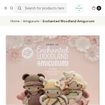
Por um Fio Crafts
No concelho de Oeiras a entrega pode ser feita em mãos.
0
WhatsApp/Telemóvel 966 831 736
Home
Amigurumi
Enchanted Woodland Amigurumi