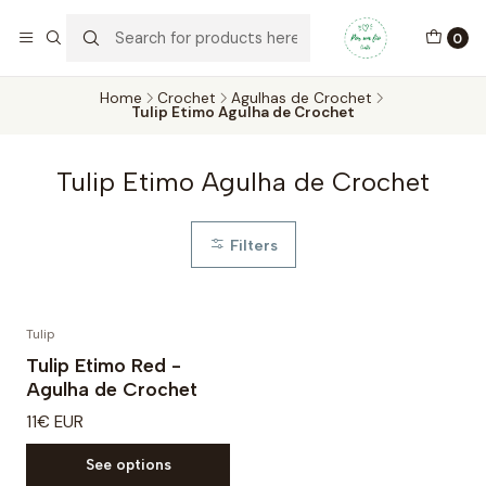
Por um Fio Crafts
No concelho de Oeiras a entrega pode ser feita em mãos.
0
WhatsApp/Telemóvel 966 831 736
Home
Crochet
Agulhas de Crochet
Tulip Etimo Agulha de Crochet
Tulip Etimo Agulha de Crochet
Filters
Tulip
Tulip Etimo Red -
Agulha de Crochet
11€ EUR
See options