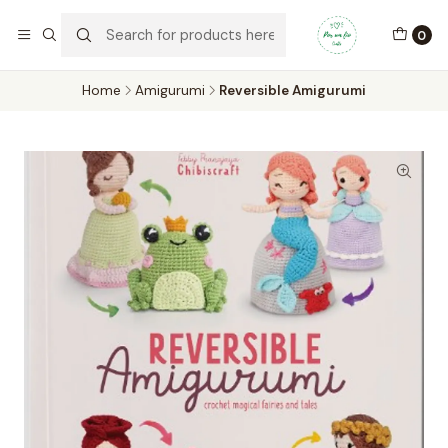
Por um Fio Crafts
No concelho de Oeiras a entrega pode ser feita em mãos.
0
WhatsApp/Telemóvel 966 831 736
Home
Amigurumi
Reversible Amigurumi