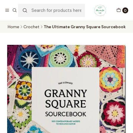
Por um Fio Crafts
No concelho de Oeiras a entrega pode ser feita em mãos.
0
WhatsApp/Telemóvel 966 831 736
Home
Crochet
The Ultimate Granny Square Sourcebook