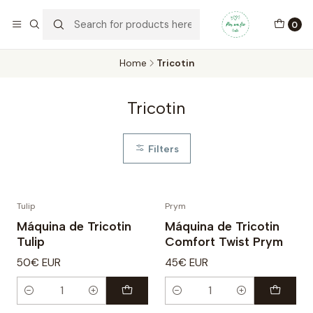
Por um Fio Crafts
No concelho de Oeiras a entrega pode ser feita em mãos.
0
WhatsApp/Telemóvel 966 831 736
Home
Tricotin
Tricotin
Filters
Tulip
Prym
Máquina de Tricotin
Máquina de Tricotin
Tulip
Comfort Twist Prym
50€ EUR
45€ EUR
Quantity
Quantity