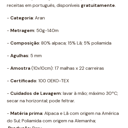
receitas em português, disponíveis
gratuitamente
.
-
Categoria
: Aran
-
Metragem
: 50g-140m
-
Composição
: 80% alpaca; 15% Lã; 5% poliamida
-
Agulhas
: 5 mm
-
Amostra
(10x10cm): 17 malhas x 22 carreiras
-
Certificado
: 100 OEKO-TEX
-
Cuidados de Lavagem
: lavar à mão; máximo 30ºC;
secar na horizontal; pode feltrar.
-
Matéria prima
: Alpaca e Lã com origem na América
do Sul; Poliamida com origem na Alemanha;