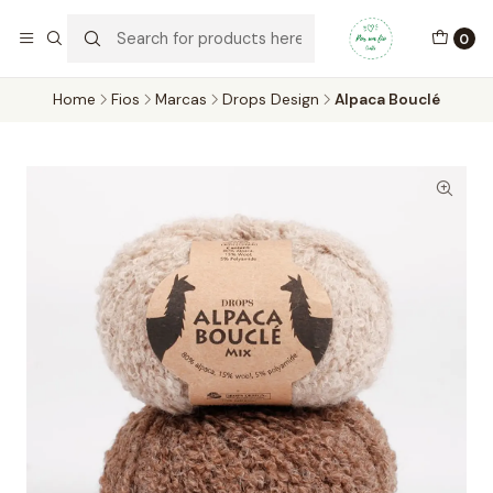
Por um Fio Crafts
No concelho de Oeiras a entrega pode ser feita em mãos.
0
WhatsApp/Telemóvel 966 831 736
Home
Fios
Marcas
Drops Design
Alpaca Bouclé