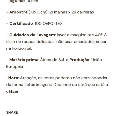
-
Agulhas
: 4 mm
-
Amostra
(10x10cm): 21 malhas x 28 carreiras
-
Certificado
: 100 OEKO-TEX
-
Cuidados de Lavagem
: lavar à máquina até 40º C,
ciclo de roupas delicadas; não usar amaciador; secar
na horizontal.
-
Matéria prima
: África do Sul e
Produção:
União
Europeia
-
Nota
: Atenção, as cores poderão não corresponder
de forma fiel às imagens. Depende do ecrã que está a
utilizar.
SHARE