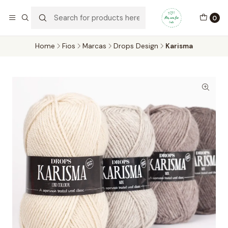
Por um Fio Crafts
No concelho de Oeiras a entrega pode ser feita em mãos.
0
WhatsApp/Telemóvel 966 831 736
Home
Fios
Marcas
Drops Design
Karisma