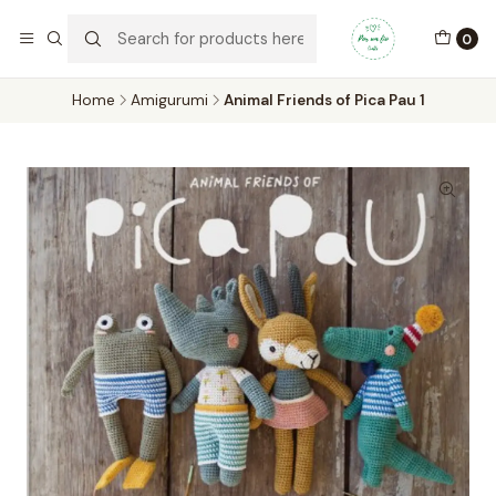
Por um Fio Crafts
No concelho de Oeiras a entrega pode ser feita em mãos.
0
WhatsApp/Telemóvel 966 831 736
Home
Amigurumi
Animal Friends of Pica Pau 1