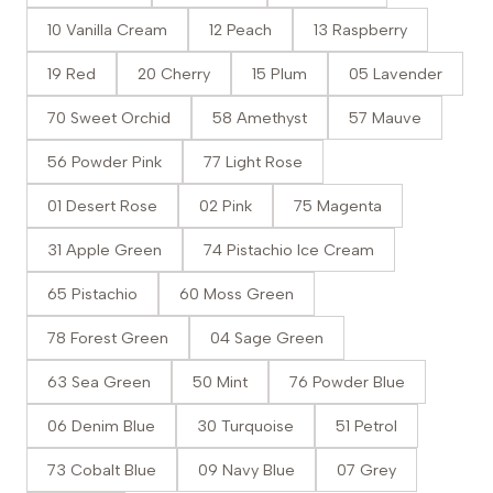
10 Vanilla Cream
12 Peach
13 Raspberry
19 Red
20 Cherry
15 Plum
05 Lavender
70 Sweet Orchid
58 Amethyst
57 Mauve
56 Powder Pink
77 Light Rose
01 Desert Rose
02 Pink
75 Magenta
31 Apple Green
74 Pistachio Ice Cream
65 Pistachio
60 Moss Green
78 Forest Green
04 Sage Green
63 Sea Green
50 Mint
76 Powder Blue
06 Denim Blue
30 Turquoise
51 Petrol
73 Cobalt Blue
09 Navy Blue
07 Grey