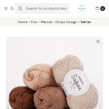
Por um Fio Crafts
No concelho de Oeiras a entrega pode ser feita em mãos.
0
WhatsApp/Telemóvel 966 831 736
Home
Fios
Marcas
Drops Design
Safran