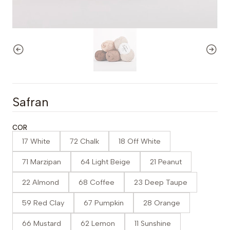
Safran
COR
17 White
72 Chalk
18 Off White
71 Marzipan
64 Light Beige
21 Peanut
22 Almond
68 Coffee
23 Deep Taupe
59 Red Clay
67 Pumpkin
28 Orange
66 Mustard
62 Lemon
11 Sunshine