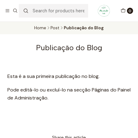
Por um Fio Crafts
No concelho de Oeiras a entrega pode ser feita em mãos.
0
WhatsApp/Telemóvel 966 831 736
Home
Post
Publicação do Blog
Publicação do Blog
Esta é a sua primeira publicação no blog.
Pode editá-lo ou excluí-lo na secção Páginas do Painel
de Administração.
Share this article