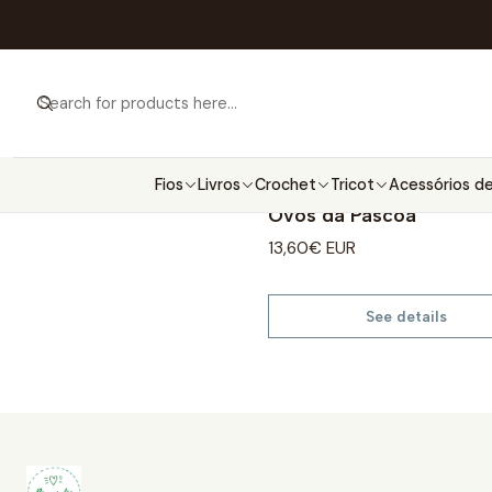
Fios
Livros
Crochet
Tricot
Acessórios de
Ovos da Páscoa
Out of Stock
13,60€ EUR
See details