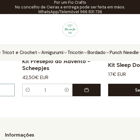
Por um Fio Crafts
Home
Kits
No concelho de Oeiras a entrega pode ser feita em mãos.
WhatsApp/Telemóvel 966 831 736
Kits
 Tricot e Crochet
Amigurumi
Tricotin
Bordado
Punch Needle
Matti Yarns
Kit Presépio do Advento -
Kit Sleep Do
Scheepjes
17€ EUR
42,50€ EUR
Se
Quantity
Informações