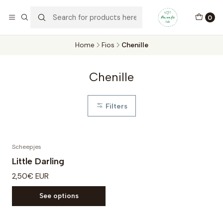
Por um Fio Crafts
No concelho de Oeiras a entrega pode ser feita em mãos.
0
WhatsApp/Telemóvel 966 831 736
Home
Fios
Chenille
Chenille
Filters
Scheepjes
Little Darling
2,50€ EUR
See options