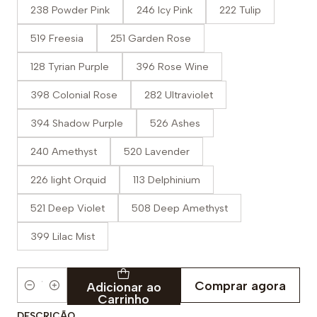
238 Powder Pink
246 Icy Pink
222 Tulip
519 Freesia
251 Garden Rose
128 Tyrian Purple
396 Rose Wine
398 Colonial Rose
282 Ultraviolet
394 Shadow Purple
526 Ashes
240 Amethyst
520 Lavender
226 Iight Orquid
113 Delphinium
521 Deep Violet
508 Deep Amethyst
399 Lilac Mist
Comprar agora
Adicionar ao
Quantidade
Carrinho
DESCRIÇÃO