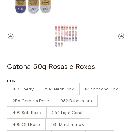
Catona 50g Rosas e Roxos
COR
413 Cherry
604 Neon Pink
114 Shocking Pink
256 Cornelia Rose
082 Bubblegum
409 Soft Rose
264 Light Coral
408 Old Rose
518 Marshmallow