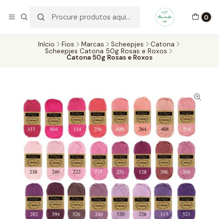
Por um Fio Crafts
No concelho de Oeiras a entrega pode ser feita em mãos.
0
WhatsApp/Telemóvel 966 831 736
Início
Fios
Marcas
Scheepjes
Catona
Scheepjes Catona 50g Rosas e Roxos
Catona 50g Rosas e Roxos