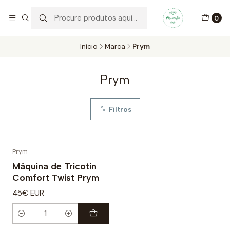
Por um Fio Crafts
No concelho de Oeiras a entrega pode ser feita em mãos.
0
WhatsApp/Telemóvel 966 831 736
Início
Marca
Prym
Prym
Filtros
Prym
Máquina de Tricotin
Comfort Twist Prym
45€ EUR
Quantidade