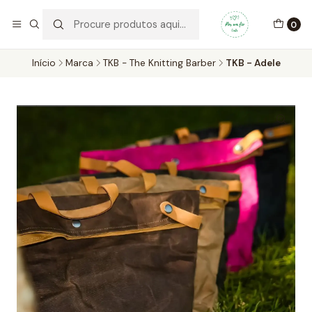
Por um Fio Crafts
No concelho de Oeiras a entrega pode ser feita em mãos.
0
WhatsApp/Telemóvel 966 831 736
Início
Marca
TKB - The Knitting Barber
TKB - Adele