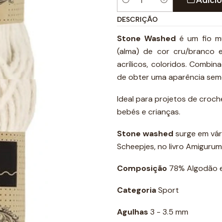
Quantidade
DESCRIÇÃO
Stone Washed
é um fio mu
(alma) de cor cru/branco 
acrílicos, coloridos. Combin
de obter uma aparência semel
Ideal para projetos de croch
bebés e crianças.
Stone washed
surge em vár
Scheepjes, no livro Amigurum
Composição
78% Algodão e
Categoria
Sport
Agulhas
3 - 3.5 mm