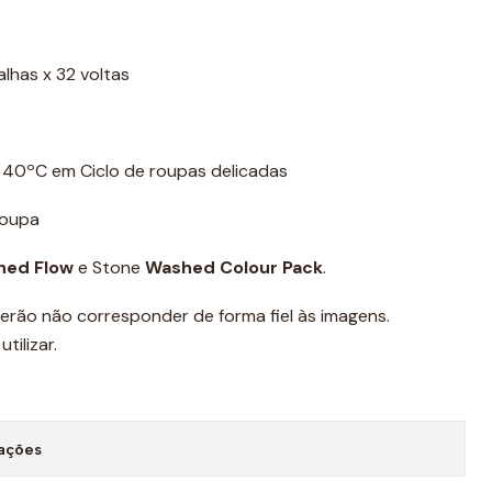
as x 32 voltas
 40ºC em Ciclo de roupas delicadas
roupa
hed Flow
e Stone
Washed Colour Pack
.
erão não corresponder de forma fiel às imagens.
tilizar.
zações