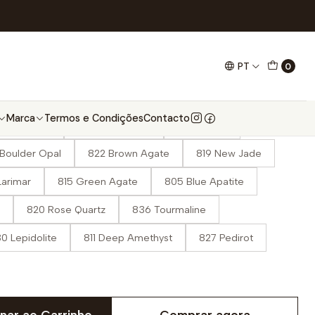
PT
0
Marca
Termos e Condições
Contacto
stal Quartz
803 Black Onyx
831 Axinite
Boulder Opal
822 Brown Agate
819 New Jade
Larimar
815 Green Agate
805 Blue Apatite
820 Rose Quartz
836 Tourmaline
0 Lepidolite
811 Deep Amethyst
827 Pedirot
nar ao Carrinho
Comprar agora