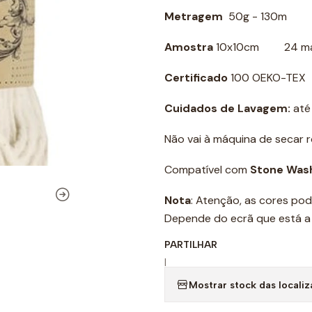
Metragem
50g - 130m
Amostra
10x10cm 24 malh
Certificado
100 OEKO-TEX
Cuidados de Lavagem:
até
Não vai à máquina de secar 
Compatível com
Stone Was
Nota
: Atenção, as cores pod
Depende do ecrã que está a u
PARTILHAR
|
Mostrar stock das locali