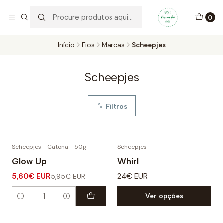
Por um Fio Crafts
No concelho de Oeiras a entrega pode ser feita em mãos.
0
WhatsApp/Telemóvel 966 831 736
Início
Fios
Marcas
Scheepjes
Scheepjes
Filtros
Scheepjes - Catona - 50g
Scheepjes
-6% DESCONTO
Glow Up
Whirl
5,60€ EUR
24€ EUR
5,95€ EUR
Ver opções
Quantidade