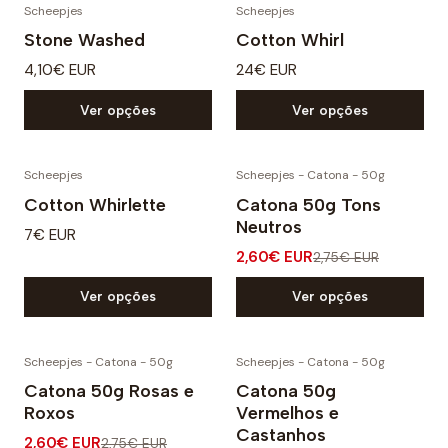
Scheepjes
Scheepjes
Stone Washed
Cotton Whirl
4,10€ EUR
24€ EUR
Ver opções
Ver opções
Scheepjes
Scheepjes - Catona - 50g
-5% DESCONTO
Cotton Whirlette
Catona 50g Tons
Neutros
7€ EUR
2,60€ EUR
2,75€ EUR
Ver opções
Ver opções
Scheepjes - Catona - 50g
Scheepjes - Catona - 50g
-5% DESCONTO
-5% DESCONTO
Catona 50g Rosas e
Catona 50g
Roxos
Vermelhos e
Castanhos
2,60€ EUR
2,75€ EUR