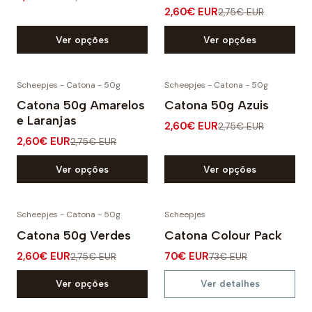
2,60€ EUR
2,75€ EUR
Ver opções
Ver opções
Scheepjes - Catona - 50g
Scheepjes - Catona - 50g
-5% DESCONTO
-5% DESCONTO
Catona 50g Amarelos
Catona 50g Azuis
e Laranjas
2,60€ EUR
2,75€ EUR
2,60€ EUR
2,75€ EUR
Ver opções
Ver opções
Scheepjes - Catona - 50g
Scheepjes
-5% DESCONTO
-4% DESCONTO
Catona 50g Verdes
Catona Colour Pack
Esgotado
2,60€ EUR
70€ EUR
2,75€ EUR
73€ EUR
Ver opções
Ver detalhes