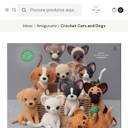
Por um Fio Crafts
No concelho de Oeiras a entrega pode ser feita em mãos.
0
WhatsApp/Telemóvel 966 831 736
Início
Amigurumi
Crochet Cats and Dogs